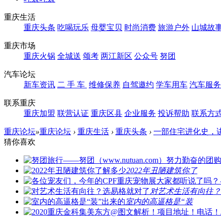
重庆生活
重庆头条
吃喝玩乐
母婴宝贝
时尚消费
旅游户外
山城故
重庆市场
重庆火锅
全城送
颂考
两江新区
公众号
努团
汽车论坛
新车资讯
二 手 车
维修保养
自驾邀约
学车用车
汽车服务
联系重庆
重庆加盟
联营认证
重庆区县
企业服务
投诉帮助
联系方
重庆论坛
»
重庆论坛
›
重庆生活
›
重庆头条
›
一部住宅进化史，
猜你喜欢
2022年丑陋建筑你了
对艺术生活有向往？
室内的高逼格是“装