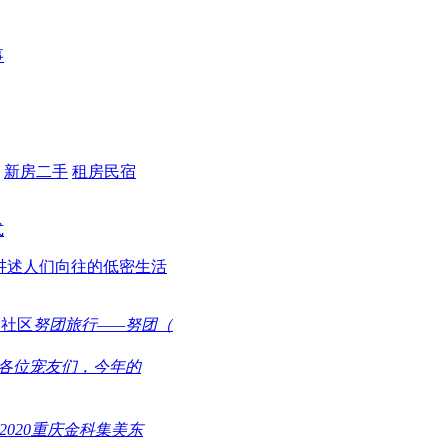
事
新房二手
租房民宿
式
讲述人们向往的低密生活
努团旅行——努团（
各位宠友们，今年的
2020重庆金科集美东