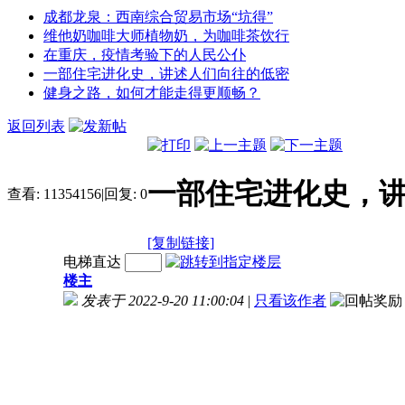
成都龙泉：西南综合贸易市场“坑得”
维他奶咖啡大师植物奶，为咖啡茶饮行
在重庆，疫情考验下的人民公仆
一部住宅进化史，讲述人们向往的低密
健身之路，如何才能走得更顺畅？
返回列表
一部住宅进化史，
查看:
11354156
|
回复:
0
[复制链接]
电梯直达
楼主
发表于 2022-9-20 11:00:04
|
只看该作者