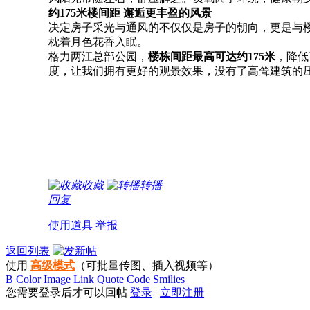
约
175米楼间距 邂逅更丰盈的风景
决定房子采光与通风的不仅仅是房子的朝向，更是与
枕着月色花香入眠。
格力两江总部公园，
楼栋间距最高可达约
175米
，降低
度，让我们拥有更好的观景效果，没有了高耸建筑的
收藏
转播
回复
使用道具
举报
返回列表
使用
高级模式
（可批量传图、插入视频等）
B
Color
Image
Link
Quote
Code
Smilies
您需要登录后才可以回帖
登录
|
立即注册