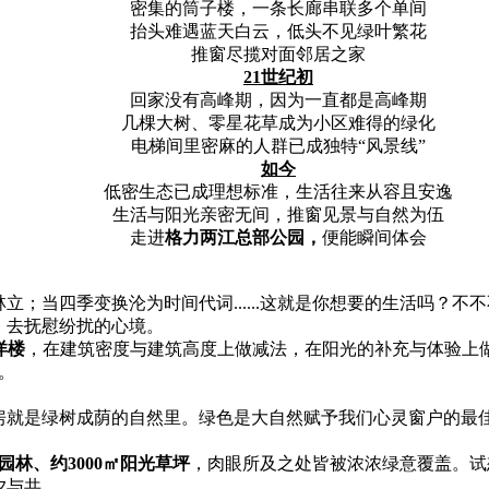
密集的筒子楼，一条长廊串联多个单间
抬头难遇蓝天白云，低头不见绿叶繁花
推窗尽揽对面邻居之家
21世纪初
回家没有高峰期，因为一直都是高峰期
几棵大树、零星花草成为小区难得的绿化
电梯间里密麻的人群已成独特
“风景线”
如今
低密生态已成理想标准，生活往来从容且安逸
生活与阳光亲密无间，推窗见景与自然为伍
走进
格力两江总部公园，
便能瞬间体会
林立；当四季变换沦为时间代词
......这就是你想要的生活吗
，去抚慰纷扰的心境。
洋楼
，在建筑密度与建筑高度上做减法，在阳光的补充与体验上
。
房就是绿树成荫的自然里。绿色是大自然赋予我们心灵窗户的最
园林、约3000㎡阳光草坪
，肉眼所及之处皆被浓浓绿意覆盖。试
夕与共。