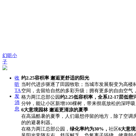
幻听小
子
收
约
2.25容积率 邂逅更舒适的阳光
听
当时代进步驱逐了田园牧歌；当城市发展裂变为高楼
TA
空间，去留给自然的多彩升级；拥有更多的自由空气
发
格力两江总部公园
约
2.25低容积率，全系12-17层低密
消
分钟，能让小区新增100棵树，带来彻底放松的深呼吸
息
6大意境园林 邂逅更清凉的夏季
在高温酷暑的夏季，人们最想停留的地方，除了空调
的的避暑利器。
在格力两江总部公园，
绿化率约为
30%，
社区
6大意境
风阳光常随左右，舒压解乏。负氧离子环绕，健康朝