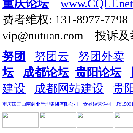
重庆论坛
www.CQLT.net
费者维权: 131-8977-7
vip@nutuan.com 投诉及举
努团
努团云
努团外卖
坛
成都论坛
贵阳论坛
建设
成都网站建设
贵
重庆诺言西南商业管理集团有限公司
食品经营许可：JY1500112