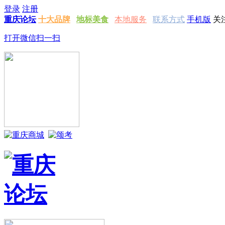
登录
注册
重庆论坛
十大品牌
地标美食
本地服务
联系方式
手机版
关
打开微信扫一扫