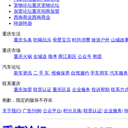
宠物论坛
重庆宠物论坛
加盟论坛
重庆招商加盟
西南商业
西南商业
吨袋
吨袋
重庆生活
重庆头条
吃喝玩乐
母婴宝贝
时尚消费
旅游户外
山城故
重庆市场
重庆火锅
全城送
颂考
两江新区
公众号
努团
汽车论坛
新车资讯
二 手 车
维修保养
自驾邀约
学车用车
汽车服务
联系重庆
重庆加盟
联营认证
重庆区县
企业服务
投诉帮助
联系方
抱歉，指定的版块不存在
关于我们
|
广告刊例
|
公众平台
|
积分兑换
|
联营认证
|
企业服务
|