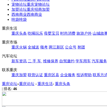
宠物论坛
重庆宠物论坛
加盟论坛
重庆招商加盟
西南商业
西南商业
吨袋
吨袋
重庆生活
重庆头条
吃喝玩乐
母婴宝贝
时尚消费
旅游户外
山城故
重庆市场
重庆火锅
全城送
颂考
两江新区
公众号
努团
汽车论坛
新车资讯
二 手 车
维修保养
自驾邀约
学车用车
汽车服务
联系重庆
重庆加盟
联营认证
重庆区县
企业服务
投诉帮助
联系方
重庆论坛
»
重庆论坛
›
重庆生活
›
重庆头条
|
排名:
46