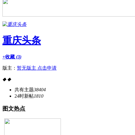
重庆头条
+收藏
(
3
)
版主：
暂无版主 点击申请
◆
◆
共有主题
38404
24时新帖
1810
图
文热点