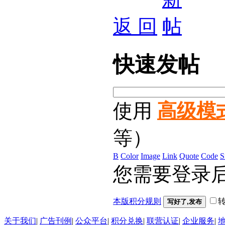
返 回
快
速发帖
使用
高级模
等）
B
Color
Image
Link
Quote
Code
S
您需要登录
本版积分规则
写好了,发布
关于我们
|
广告刊例
|
公众平台
|
积分兑换
|
联营认证
|
企业服务
|