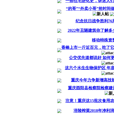
一部住宅进化史，讲述人
“的哥”“外卖小哥”抢时
纪念抗日战争胜利76
2022年丑陋建筑你了解多
移动特殊资
香椿上市一斤近百元，吃了
公交优先道都说好 如何
这六个水生生物保护区 年
重庆今年力争新增高技能
重庆酉阳县检察院检察建
注意！重庆这15批次食用
涪陵榨菜2018年净利